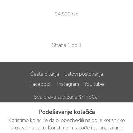
34,800 rsd
Strana 1 od 1
Česta pitanja
Uslovi poslovanja
Facebook
Instagram
You tube
Sva prava zadržana © ProCar
Podešavanje kolačića
Koristimo kolačiće da bi obezbedili najbolje korisničko
iskustvo na sajtu. Koristimo ih takođe i za analiziranje