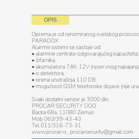
OPIS
Oprema je od renomiranog svetskog proizvod
PARADOX
Alarmni sistemi se sastoje od:
• alarmne centrale odgovarajućeg kapaciteta
• šifarnika,
• akumulatora 7Ah, 12V (rezervnog napajanja 
• ic detektora,
• sirena unutrašnja 110 DB,
• mogućnost GSM telefonske dojave (nije ura
Svaki dodatni senzor je 3000 din.
PROCAR SECURITY DOO
Backa 68a; 11080 Zemun
Mob 063/39-43-43
Tel 011/316-73-31
www.procar.rs ; procarsecurity@gmail.com