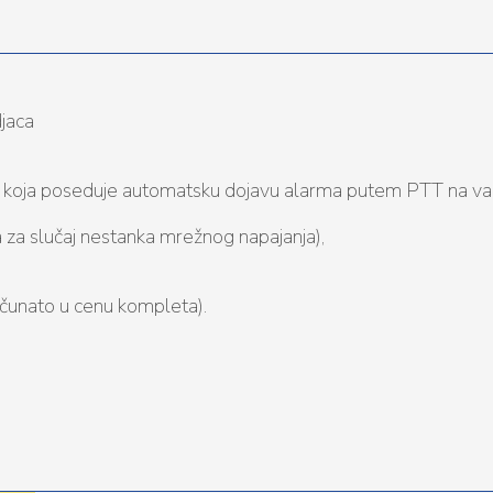
jaca
, koja poseduje automatsku dojavu alarma putem PTT na va
za slučaj nestanka mrežnog napajanja),
čunato u cenu kompleta).