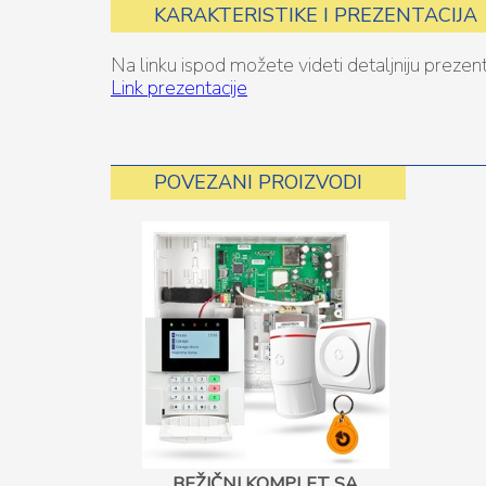
KARAKTERISTIKE I PREZENTACIJA
Na linku ispod možete videti detaljniju prezen
Link prezentacije
POVEZANI PROIZVODI
BEŽIČNI KOMPLET SA