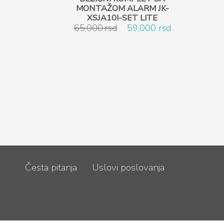
MONTAŽOM ALARM JK-
XSJA10I-SET LITE
65,000 rsd
59,000 rsd
Česta pitanja
Uslovi poslovanja