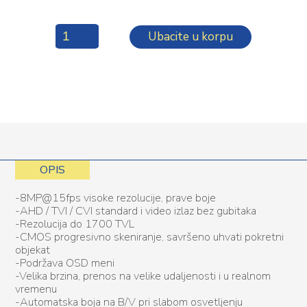
Ubacite u korpu
OPIS
-8MP@15fps visoke rezolucije, prave boje
-AHD / TVI / CVI standard i video izlaz bez gubitaka
-Rezolucija do 1700 TVL
-CMOS progresivno skeniranje, savršeno uhvati pokretni
objekat
-Podržava OSD meni
-Velika brzina, prenos na velike udaljenosti i u realnom
vremenu
-Automatska boja na B/V pri slabom osvetljenju