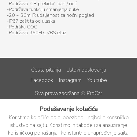
-Podržava ICR prekidač, dan / noć
-Podržava funkciju smanjenja buke
-20 ~ 30m IR udaljenost za noćni pogled
-IP67 zaštita od ulaska
-Podrška COC
-Podržava 960H CVBS izlaz
Česta pitanja
Uslovi poslovanja
Facebook
Instagram
You tube
Sva prava zadržana © ProCar
Podešavanje kolačića
Koristimo kolačiće da bi obezbedili najbolje korisničko
iskustvo na sajtu. Koristimo ih takođe i za analiziranje
korisničkog ponašanja i konstantno unapređenje sajta.